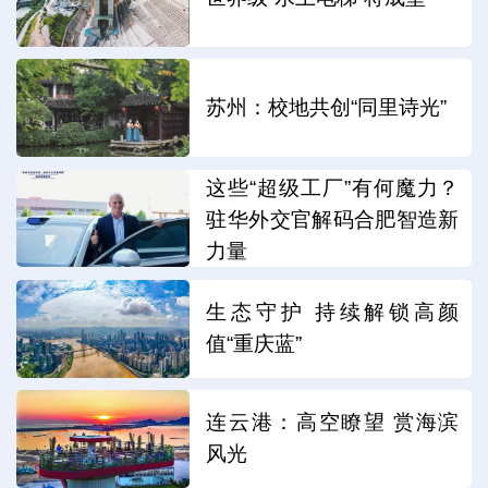
苏州：校地共创“同里诗光”
这些“超级工厂”有何魔力？
驻华外交官解码合肥智造新
力量
生态守护 持续解锁高颜
值“重庆蓝”
连云港：高空瞭望 赏海滨
风光