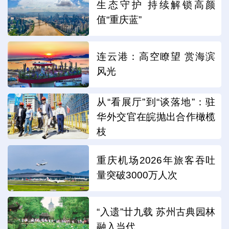
生态守护 持续解锁高颜
值“重庆蓝”
连云港：高空瞭望 赏海滨
风光
从“看展厅”到“谈落地”：驻
华外交官在皖抛出合作橄榄
枝
重庆机场2026年旅客吞吐
量突破3000万人次
“入遗”廿九载 苏州古典园林
融入当代