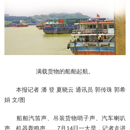
满载货物的船舶起航。
本报记者 潘 登 夏晓云 通讯员 郭传珠 郭希
娟 文/图
船舶汽笛声、吊装货物哨子声、汽车喇叭
声、机器轰鸣声……7月14日一大早，记者走进