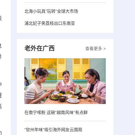
北海小玩具“玩转”全球大市场
表
浦北妃子笑荔枝出口东南亚
息
老外在广西
查看更多 >
并
中
盟
高
在南宁嗦粉 这碗“越南风味”有点鲜
“钦州年味”吸引海外网友云围观
门