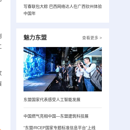
写春联包大粽 巴西网络达人在广西钦州体验
，
中国年
创
魅力东盟
查看更多 >
工
家
演
东盟国家代表感受人工智能发展
中国燃气亮相中国—东盟建筑科技展
“东盟/RCEP国家专题标准信息平台”上线