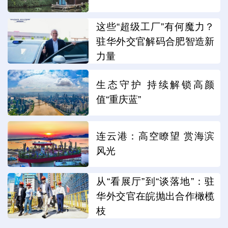
这些“超级工厂”有何魔力？
驻华外交官解码合肥智造新
力量
生态守护 持续解锁高颜
值“重庆蓝”
连云港：高空瞭望 赏海滨
风光
从“看展厅”到“谈落地”：驻
华外交官在皖抛出合作橄榄
枝