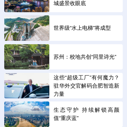
城盛景收眼底
世界级“水上电梯”将成型
苏州：校地共创“同里诗光”
这些“超级工厂”有何魔力？
驻华外交官解码合肥智造新
力量
生态守护 持续解锁高颜
值“重庆蓝”