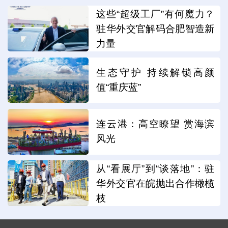
这些“超级工厂”有何魔力？
驻华外交官解码合肥智造新
力量
生态守护 持续解锁高颜
值“重庆蓝”
连云港：高空瞭望 赏海滨
风光
从“看展厅”到“谈落地”：驻
华外交官在皖抛出合作橄榄
枝