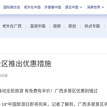
国际微访谈
老外在中国
外媒看中国
遇见中国
深耕世界
老外在广西
|
直观中国
|
视频
|
原创
|
热点专题
|
多景区推出优惠措施
杨永娟
推动全民旅游 有免费有半价！广西多景区优惠别错过
19”中国旅游日即将到来，记者了解到，广西多家景区