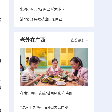
北海小玩具“玩转”全球大市场
浦北妃子笑荔枝出口东南亚
旅
。
老外在广西
查看更多 >
。
漫
”
图
舞
在南宁嗦粉 这碗“越南风味”有点鲜
“钦州年味”吸引海外网友云围观
游