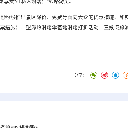
惠享受“桂林人游漓江”线路游览。
纷纷推出景区降价、免费等面向大众的优惠措施。如
票措施）、望海岭滑翔伞基地滑翔打折活动、三娘湾旅
分享：
办29项活动迎接游客