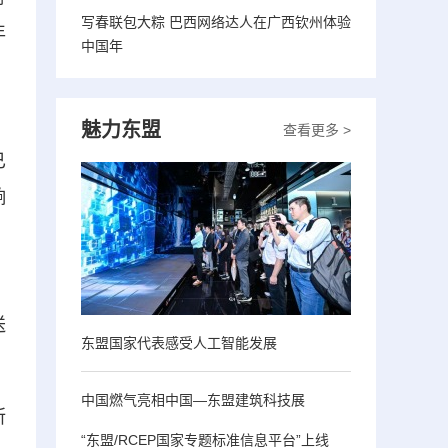
写春联包大粽 巴西网络达人在广西钦州体验
年
中国年
、
魅力东盟
查看更多 >
已
响
，
送
东盟国家代表感受人工智能发展
中国燃气亮相中国—东盟建筑科技展
所
“东盟/RCEP国家专题标准信息平台”上线