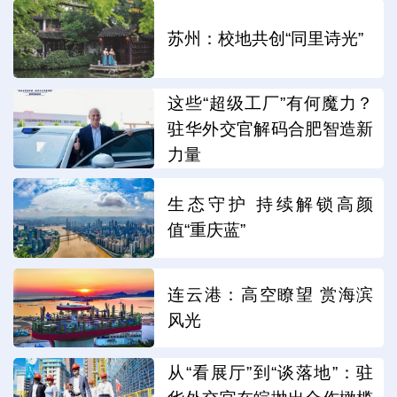
苏州：校地共创“同里诗光”
这些“超级工厂”有何魔力？
驻华外交官解码合肥智造新
力量
生态守护 持续解锁高颜
值“重庆蓝”
连云港：高空瞭望 赏海滨
风光
从“看展厅”到“谈落地”：驻