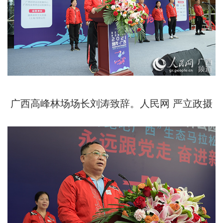
广西高峰林场场长刘涛致辞。人民网 严立政摄