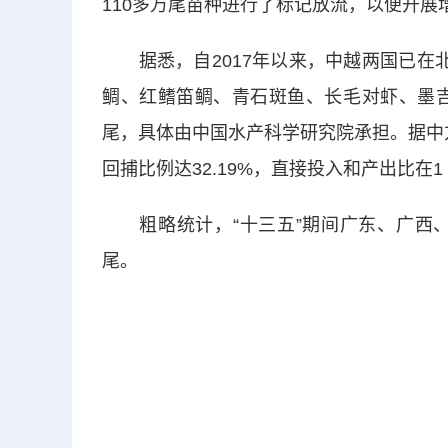
110多万尾苗种进行了标记放流，以便开展
据悉，自2017年以来，中越两国已在北
鲷、红鳍笛鲷、青石斑鱼、长毛对虾、墨吉
尾，具体由中国水产科学研究院承担。据中方
回捕比例达32.19%，直接投入和产出比在1∶
粗略统计，“十三五”期间广东、广西、
尾。