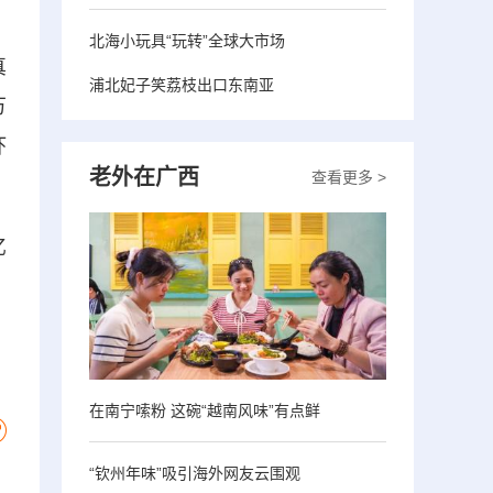
北海小玩具“玩转”全球大市场
真
浦北妃子笑荔枝出口东南亚
万
虾
老外在广西
查看更多 >
亿
在南宁嗦粉 这碗“越南风味”有点鲜
“钦州年味”吸引海外网友云围观