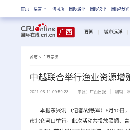
首页
语言
讲习所
国际漫评
国际锐评
国际3分钟
要闻
|
城市远洋
|
首页
>
广西要闻
中越联合举行渔业资源增
2021-05-11 09:59:23
来源：
广西日报
编辑：
本报东兴讯 （记者/胡铁军）5月10日，
市北仑河口举行。此次活动共投放黑鲷、青