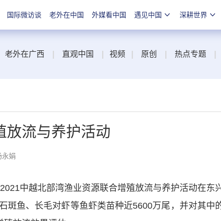
国际微访谈
老外在中国
外媒看中国
遇见中国
深耕世界
老外在广西
|
直观中国
|
视频
|
原创
|
热点专题
|
殖放流与养护活动
杨永娟
2021中越北部湾渔业资源联合增殖放流与养护活动在东
石斑鱼、长毛对虾等鱼虾类苗种近5600万尾，并对其中