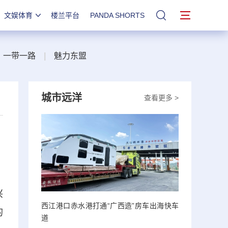
文娱体育
楼兰平台
PANDA SHORTS
站内搜索
一带一路
|
魅力东盟
城市远洋
查看更多 >
兴
西江港口赤水港打通“广西造”房车出海快车
的
道