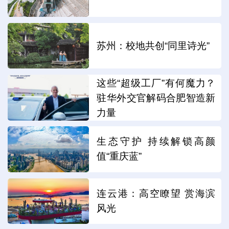
苏州：校地共创“同里诗光”
这些“超级工厂”有何魔力？
驻华外交官解码合肥智造新
力量
生态守护 持续解锁高颜
值“重庆蓝”
连云港：高空瞭望 赏海滨
风光