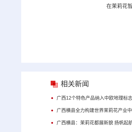
在茉莉花智
相关新闻
广西12个特色产品纳入中欧地理标
广西横县全力构建世界茉莉花产业中
广西横县：茉莉花都展新貌 扬帆起