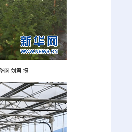
网 刘君 摄