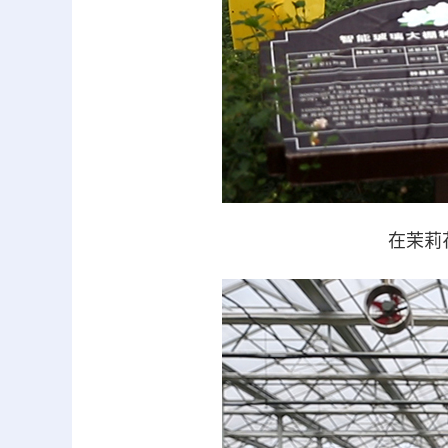
在茉莉花智