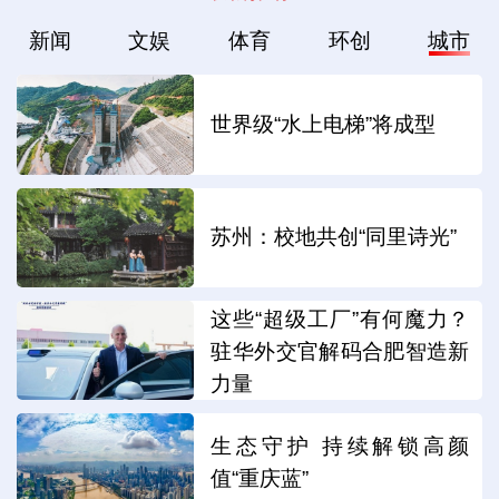
新闻
文娱
体育
环创
城市
世界级“水上电梯”将成型
苏州：校地共创“同里诗光”
这些“超级工厂”有何魔力？
驻华外交官解码合肥智造新
力量
生态守护 持续解锁高颜
值“重庆蓝”