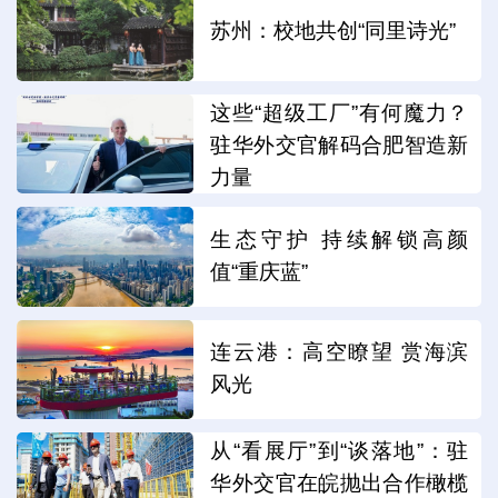
苏州：校地共创“同里诗光”
这些“超级工厂”有何魔力？
驻华外交官解码合肥智造新
力量
生态守护 持续解锁高颜
值“重庆蓝”
连云港：高空瞭望 赏海滨
风光
从“看展厅”到“谈落地”：驻
华外交官在皖抛出合作橄榄