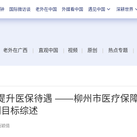
分钟
国际微访谈
老外在中国
外媒看中国
遇见中国
深耕世界
老外在广西
|
直观中国
|
视频
|
原创
|
热点专题
|
续提升医保待遇 ——柳州市医疗保
划目标综述
唐颖倩