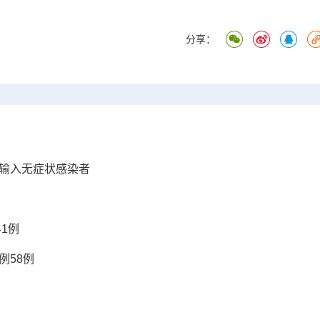
分享：
外输入无症状感染者
1例
例58例