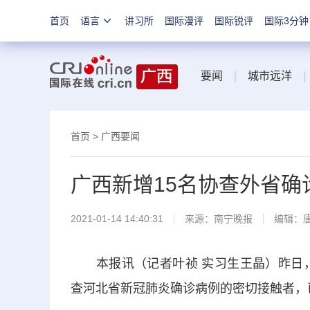
首页
语言
讲习所
国际漫评
国际锐评
国际3分钟
要闻
|
城市远洋
|
首页
>
广西要闻
广西新增15名协查外省确
2021-01-14 14:40:31
来源：
南宁晚报
编辑：
本报讯（记者叶祯 实习生王晶）昨日，记
查河北省新冠肺炎确诊病例的密切接触者，