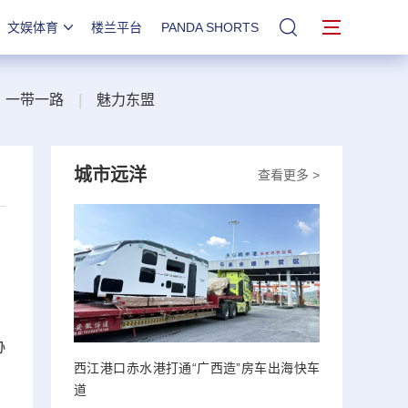
文娱体育
楼兰平台
PANDA SHORTS
站内搜索
一带一路
|
魅力东盟
城市远洋
查看更多 >
协
西江港口赤水港打通“广西造”房车出海快车
道