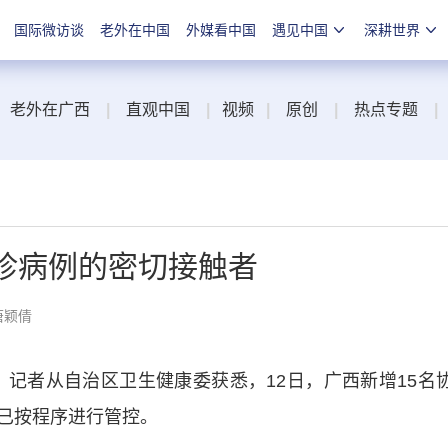
国际微访谈
老外在中国
外媒看中国
遇见中国
深耕世界
老外在广西
|
直观中国
|
视频
|
原创
|
热点专题
|
诊病例的密切接触者
唐颖倩
者从自治区卫生健康委获悉，12日，广西新增15名
已按程序进行管控。