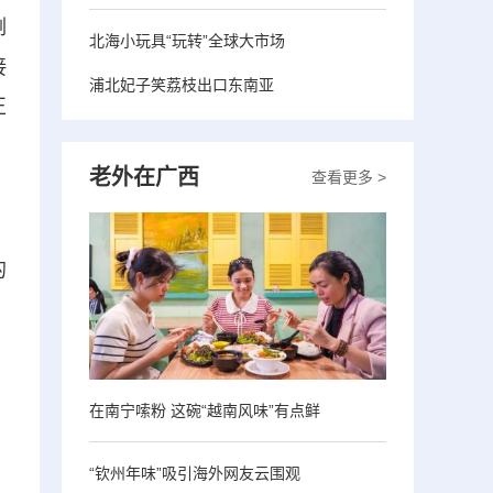
例
北海小玩具“玩转”全球大市场
接
浦北妃子笑荔枝出口东南亚
正
老外在广西
查看更多 >
。
的
、
在南宁嗦粉 这碗“越南风味”有点鲜
“钦州年味”吸引海外网友云围观