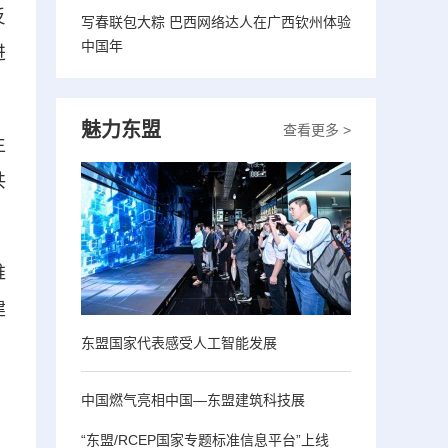
反
写春联包大粽 巴西网络达人在广西钦州体验
中国年
进
魅力东盟
查看更多 >
生
共
推
建
东盟国家代表感受人工智能发展
中国燃气亮相中国—东盟建筑科技展
“东盟/RCEP国家专题标准信息平台”上线