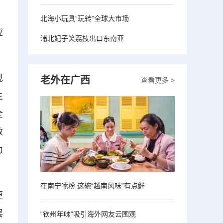
》
北海小玩具“玩转”全球大市场
应
浦北妃子笑荔枝出口东南亚
现
老外在广西
查看更多 >
生
全
救
力
在南宁嗦粉 这碗“越南风味”有点鲜
更
层
“钦州年味”吸引海外网友云围观