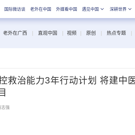
国际微访谈
老外在中国
外媒看中国
遇见中国
深耕世界
老外在广西
|
直观中国
|
视频
|
原创
|
热点专题
|
控救治能力3年行动计划 将建中
目
唐志强