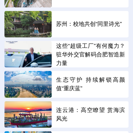
苏州：校地共创“同里诗光”
这些“超级工厂”有何魔力？
驻华外交官解码合肥智造新
力量
生态守护 持续解锁高颜
值“重庆蓝”
连云港：高空瞭望 赏海滨
风光