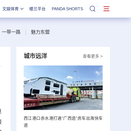
文娱体育
楼兰平台
PANDA SHORTS
站内搜索
一带一路
|
魅力东盟
城市远洋
查看更多 >
旦
西江港口赤水港打通“广西造”房车出海快车
接
道