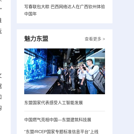
写春联包大粽 巴西网络达人在广西钦州体验
”
中国年
推
玩
魅力东盟
查看更多 >
文
据
和
东盟国家代表感受人工智能发展
购
中国燃气亮相中国—东盟建筑科技展
“东盟/RCEP国家专题标准信息平台”上线