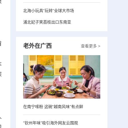
聚
北海小玩具“玩转”全球大市场
浦北妃子笑荔枝出口东南亚
首
老外在广西
查看更多 >
、
车
深
在南宁嗦粉 这碗“越南风味”有点鲜
人
“钦州年味”吸引海外网友云围观
续