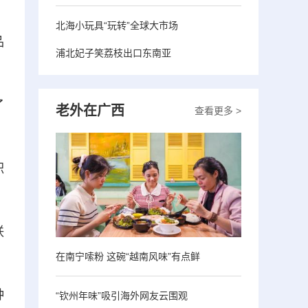
北海小玩具“玩转”全球大市场
品
浦北妃子笑荔枝出口东南亚
了
老外在广西
查看更多 >
积
联
在南宁嗦粉 这碗“越南风味”有点鲜
种
“钦州年味”吸引海外网友云围观