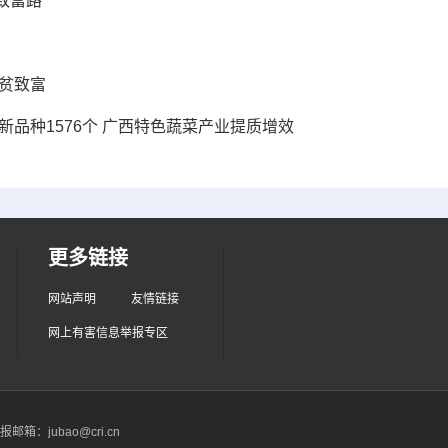
致富路
贫致富
品种1576个 广西特色蔬菜产业提质增效
更多链接
网站声明
友情链接
网上有害信息举报专区
箱：jubao@cri.cn