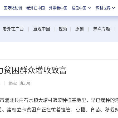
国际微访谈
老外在中国
外媒看中国
遇见中国
深耕世界
老外在广西
|
直观中国
|
视频
|
原创
|
热点专题
|
力贫困群众增收致富
线
编辑：唐志强
浦北县白石水镇大塘村蔬菜种植基地里，早已栽种的
民、建档立卡贫困户正在忙着拉管、点播、育苗、移栽