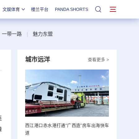
文娱体育
楼兰平台
PANDA SHORTS
站内搜索
一带一路
|
魅力东盟
城市远洋
查看更多 >
连
西江港口赤水港打通“广西造”房车出海快车
辣
道