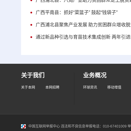
广西浦北县：八角产业助力贫困群众走上脱贫
广西平南县：抓好“菜篮子” 鼓起“钱袋子”
广西浦北县聚焦产业发展 助力贫困群众增收脱
通过新品种引选与育苗技术集成创新 两年引进新
关于我们
业务概况
关于本网
本网招聘
环球资讯
移动增值
中国互联网举报中心
违法和不良信息举报电话：010-67401009 举报邮