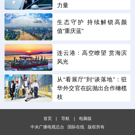
力量
生态守护 持续解锁高颜
值“重庆蓝”
连云港：高空瞭望 赏海滨
风光
从“看展厅”到“谈落地”：驻
华外交官在皖抛出合作橄榄
枝
首页
|
导航
|
电脑版
中央广播电视总台
国际在线
版权所有