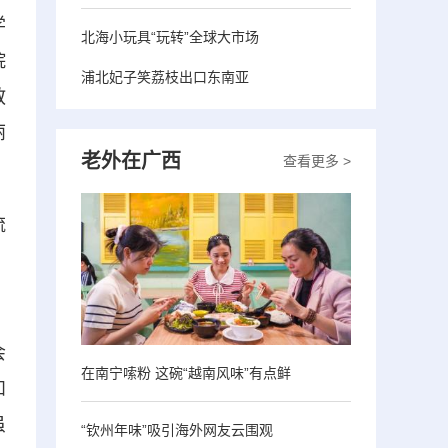
学
北海小玩具“玩转”全球大市场
院
浦北妃子笑荔枝出口东南亚
教
丽
老外在广西
查看更多 >
流
，
会
在南宁嗦粉 这碗“越南风味”有点鲜
和
虽
“钦州年味”吸引海外网友云围观