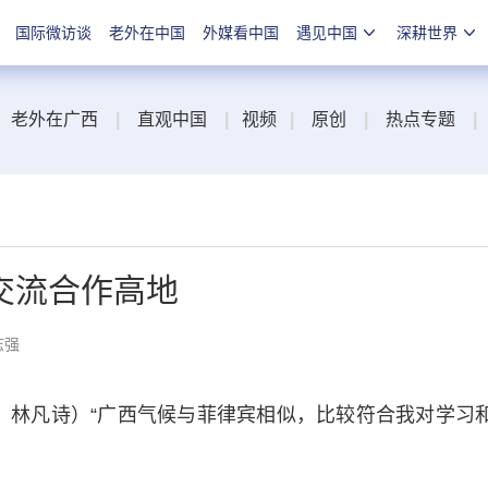
国际微访谈
老外在中国
外媒看中国
遇见中国
深耕世界
老外在广西
|
直观中国
|
视频
|
原创
|
热点专题
|
交流合作高地
志强
、林凡诗）“广西气候与菲律宾相似，比较符合我对学习