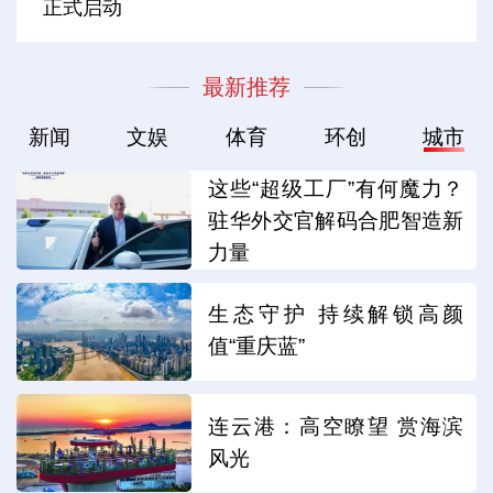
正式启动
最新推荐
新闻
文娱
体育
环创
城市
这些“超级工厂”有何魔力？
驻华外交官解码合肥智造新
力量
生态守护 持续解锁高颜
值“重庆蓝”
连云港：高空瞭望 赏海滨
风光