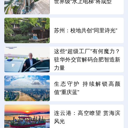
世界级“水上电梯”将成型
苏州：校地共创“同里诗光”
这些“超级工厂”有何魔力？
驻华外交官解码合肥智造新
力量
生态守护 持续解锁高颜
值“重庆蓝”
连云港：高空瞭望 赏海滨
风光