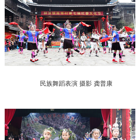
民族舞蹈表演 摄影 龚普康