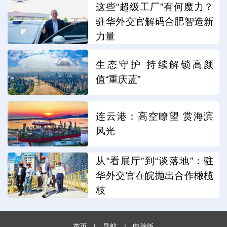
这些“超级工厂”有何魔力？
驻华外交官解码合肥智造新
力量
生态守护 持续解锁高颜
值“重庆蓝”
连云港：高空瞭望 赏海滨
风光
从“看展厅”到“谈落地”：驻
华外交官在皖抛出合作橄榄
枝
首页
|
导航
|
电脑版