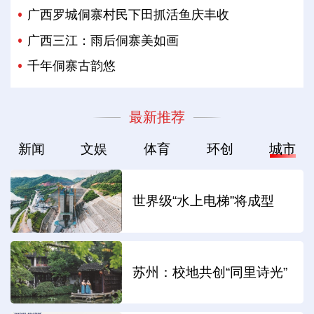
广西罗城侗寨村民下田抓活鱼庆丰收
广西三江：雨后侗寨美如画
千年侗寨古韵悠
最新推荐
新闻
文娱
体育
环创
城市
世界级“水上电梯”将成型
苏州：校地共创“同里诗光”