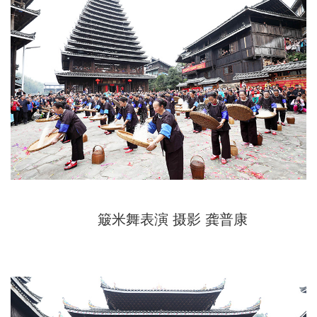
簸米舞表演 摄影 龚普康