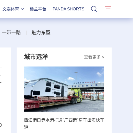
文娱体育
楼兰平台
PANDA SHORTS
站内搜索
一带一路
|
魅力东盟
城市远洋
查看更多 >
五
西江港口赤水港打通“广西造”房车出海快车
0
道