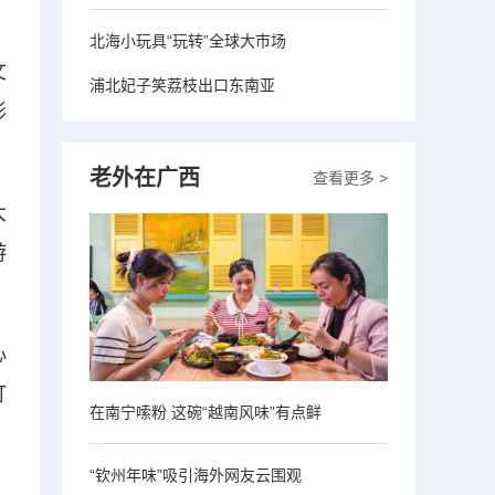
北海小玩具“玩转”全球大市场
文
浦北妃子笑荔枝出口东南亚
形
老外在广西
查看更多 >
大
游
心
打
在南宁嗦粉 这碗“越南风味”有点鲜
“钦州年味”吸引海外网友云围观