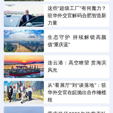
这些“超级工厂”有何魔力？
驻华外交官解码合肥智造新
力量
生态守护 持续解锁高颜
值“重庆蓝”
连云港：高空瞭望 赏海滨
风光
从“看展厅”到“谈落地”：驻
华外交官在皖抛出合作橄榄
枝