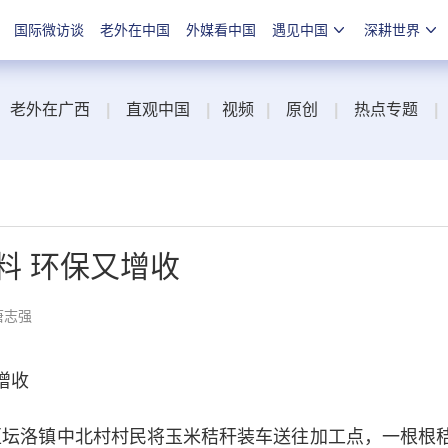
国际微访谈
老外在中国
外媒看中国
遇见中国
深耕世界
老外在广西
|
直观中国
|
视频
|
原创
|
热点专题
|
料 环保又增收
唐志强
增收
坛洛镇中北村村民将玉米秸秆装车送往加工点，一根根