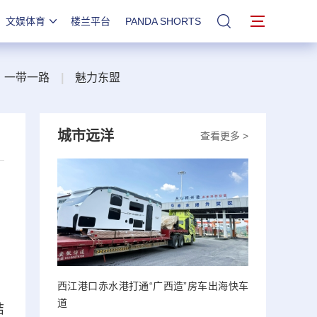
文娱体育
楼兰平台
PANDA SHORTS
站内搜索
一带一路
|
魅力东盟
城市远洋
查看更多 >
西江港口赤水港打通“广西造”房车出海快车
道
秸