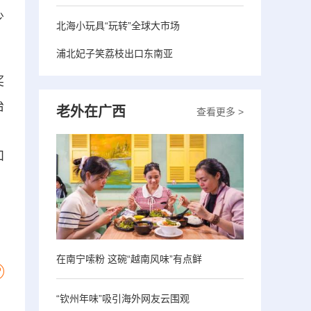
少
北海小玩具“玩转”全球大市场
浦北妃子笑荔枝出口东南亚
奖
治
老外在广西
查看更多 >
，
和
在南宁嗦粉 这碗“越南风味”有点鲜
“钦州年味”吸引海外网友云围观