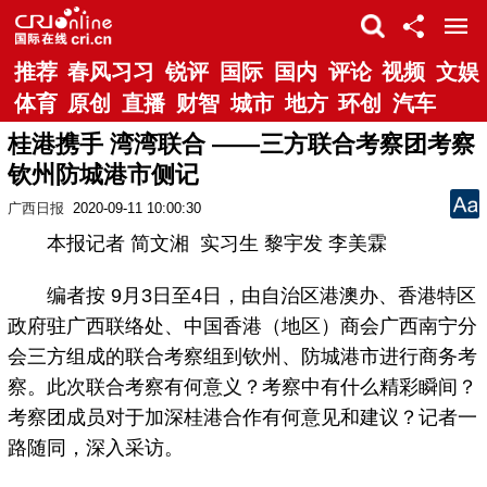
推荐
春风习习
锐评
国际
国内
评论
视频
文娱
体育
原创
直播
财智
城市
地方
环创
汽车
桂港携手 湾湾联合 ——三方联合考察团考察
钦州防城港市侧记
广西日报
2020-09-11 10:00:30
本报记者 简文湘 实习生 黎宇发 李美霖
编者按 9月3日至4日，由自治区港澳办、香港特区
政府驻广西联络处、中国香港（地区）商会广西南宁分
会三方组成的联合考察组到钦州、防城港市进行商务考
察。此次联合考察有何意义？考察中有什么精彩瞬间？
考察团成员对于加深桂港合作有何意见和建议？记者一
路随同，深入采访。