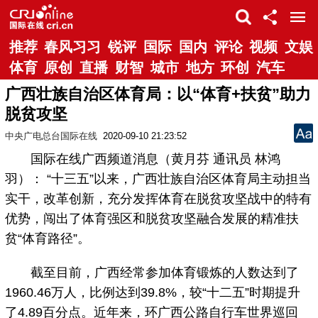
推荐
春风习习
锐评
国际
国内
评论
视频
文娱
体育
原创
直播
财智
城市
地方
环创
汽车
广西壮族自治区体育局：以“体育+扶贫”助力
脱贫攻坚
中央广电总台国际在线
2020-09-10 21:23:52
国际在线广西频道消息（黄月芬 通讯员 林鸿
羽）： “十三五”以来，广西壮族自治区体育局主动担当
实干，改革创新，充分发挥体育在脱贫攻坚战中的特有
优势，闯出了体育强区和脱贫攻坚融合发展的精准扶
贫“体育路径”。
截至目前，广西经常参加体育锻炼的人数达到了
1960.46万人，比例达到39.8%，较“十二五”时期提升
了4.89百分点。近年来，环广西公路自行车世界巡回