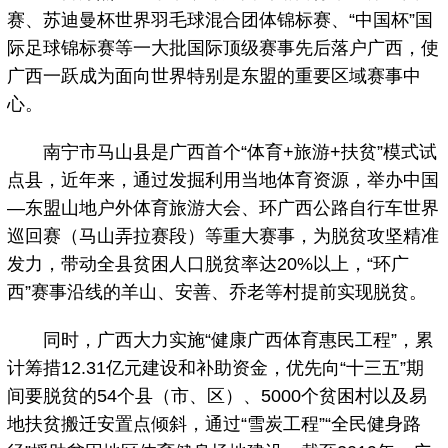
赛、苏迪曼杯世界羽毛球混合团体锦标赛、“中国杯”国
际足球锦标赛等一大批国际顶级赛事先后落户广西，使
广西一跃成为面向世界特别是东盟的重要区域赛事中
心。
南宁市马山县是广西首个“体育+旅游+扶贫”模式试
点县，近年来，通过发掘利用当地体育资源，举办中国
—东盟山地户外体育旅游大会、环广西公路自行车世界
巡回赛（马山弄拉赛段）等重大赛事，为脱贫攻坚精准
发力，带动全县贫困人口脱贫率达20%以上，“环广
西”赛事沿线的羊山、安善、乔老等村提前实现脱贫。
同时，广西大力实施“健康广西体育惠民工程”，累
计筹措12.31亿元建设和补助资金，优先向“十三五”期
间要脱贫的54个县（市、区）、5000个贫困村以及易
地扶贫搬迁安置点倾斜，通过“雪炭工程”“全民健身路