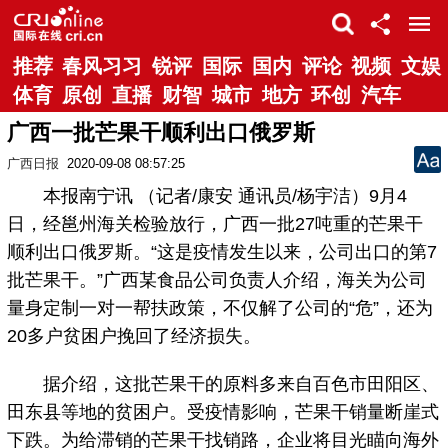
推荐
春风习习
锐评
国际
国内
评论
视频
文娱
体育
原创
直播
财智
城市
地方
环创
汽车
广西一批芒果干顺利出口俄罗斯
广西日报
2020-09-08 08:57:25
本报南宁讯 （记者/康安 通讯员/杨宇洁）9月4
日，经邕州海关检验放行，广西一批27吨重的芒果干
顺利出口俄罗斯。“这是疫情发生以来，公司出口的第7
批芒果干。”广西某食品公司负责人介绍，海关为公司
量身定制一对一帮扶政策，不仅解了公司的“危”，还为
20多户贫困户挽回了经济损失。
据介绍，这批芒果干的原料多来自百色市田阳区、
田东县等地的贫困户。受疫情影响，芒果干销量断崖式
下跌。为给滞销的芒果干找销路，企业将目光瞄向海外