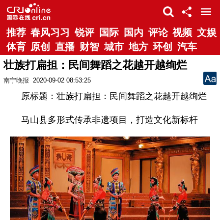
推荐
春风习习
锐评
国际
国内
评论
视频
文娱
体育
原创
直播
财智
城市
地方
环创
汽车
壮族打扁担：民间舞蹈之花越开越绚烂
南宁晚报
2020-09-02 08:53:25
原标题：壮族打扁担：民间舞蹈之花越开越绚烂
马山县多形式传承非遗项目，打造文化新标杆