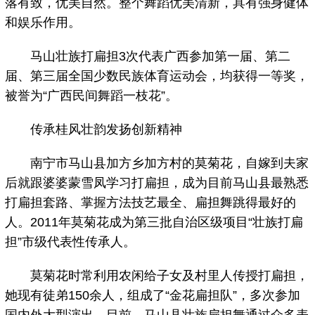
落有致，优美自然。整个舞蹈优美清新，具有强身健体
和娱乐作用。
马山壮族打扁担3次代表广西参加第一届、第二
届、第三届全国少数民族体育运动会，均获得一等奖，
被誉为“广西民间舞蹈一枝花”。
传承桂风壮韵发扬创新精神
南宁市马山县加方乡加方村的莫菊花，自嫁到夫家
后就跟婆婆蒙雪凤学习打扁担，成为目前马山县最熟悉
打扁担套路、掌握方法技艺最全、扁担舞跳得最好的
人。2011年莫菊花成为第三批自治区级项目“壮族打扁
担”市级代表性传承人。
莫菊花时常利用农闲给子女及村里人传授打扁担，
她现有徒弟150余人，组成了“金花扁担队”，多次参加
国内外大型演出。目前，马山县壮族扁担舞通过众多表