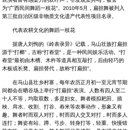
为“广西民间舞蹈一枝花”。2010年5月，扁担舞被列入
第三批自治区级非物质文化遗产代表性项目名录。
代表农耕文化的舞蹈一枝花
据唐人刘恂的《岭表录异》记载，马山壮族打扁担
源于“打榔”，古称“打舂堂”，是一种民间娱乐活动。“打
舂堂”最初由木槽、木杵等道具相互敲打，后由轻巧的
木板或长凳、扁担替代，故称“打扁担”。
在马山县壮乡村寨，每年农历正月初一至元宵节期
间都会在晒谷场上举行“打扁担”表演。人数有四人至二
十人不等，均取双数，多是妇女。舞者模拟耙田、插
秧、戽水、收割、打谷、舂米等农事动作，形象又有
趣。舞者时而双人对打，时而四人交叉对打，时而多人
连打；舞姿有站、蹲、弓步、转身打等，轻重、快慢错