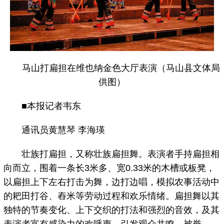
马山打扁担在维也纳金色大厅表演（马山县文体局
供图）
■本报记者韦东
通讯员黄慧琴 李海瑛
壮族打扁担，又称壮族扁担舞。表演者手持扁担相
向而立，围着一条长3米多、宽0.33米的木槽或板凳，
以扁担上下左右打击为舞，边打边唱，模拟农事活动中
的耙田打谷、舂米等劳动过程和欢乐情绪。扁担舞以其
独特的节奏变化、上下交织的打法和强烈的音效，及其
表演者富有感染力的欢呼声，引发观众共鸣，被誉