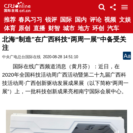
推荐
春风习习
锐评
国际
国内
评论
视频
文娱
体育
原创
直播
财智
城市
地方
环创
汽车
北海“制造”在广西科技“两周一展”中备受关
注
中央广电总台国际在线
2020-08-28 14:51:10
国际在线广西频道消息（黄月芬）：近日，在
2020年全国科技活动周广西活动暨第二十九届广西科
技活动周·广西创新驱动发展成果展（以下简称“两周一
展”）上，一批科技创新成果亮相南宁国际会展中心。