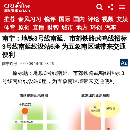
推荐
春风习习
锐评
国际
国内
评论
视频
文娱
体育
原创
直播
财智
城市
地方
环创
汽车
南宁：地铁3号线南延、市郊铁路武鸣线招标
3号线南延线设站6座 为五象南区域带来交通
便利
南宁晚报
2020-08-14 10:23:26
原标题：地铁3号线南延、市郊铁路武鸣线招标 3
号线南延线设站6座，为五象南区域带来交通便利