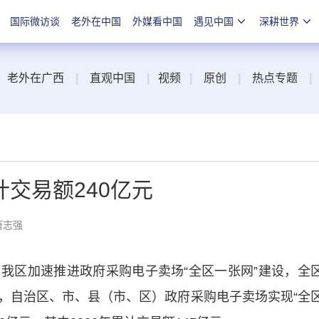
国际微访谈
老外在中国
外媒看中国
遇见中国
深耕世界
老外在广西
|
直观中国
|
视频
|
原创
|
热点专题
|
交易额240亿元
唐志强
区加速推进政府采购电子卖场“全区一张网”建设，全
，自治区、市、县（市、区）政府采购电子卖场实现“全