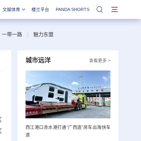
文娱体育
楼兰平台
PANDA SHORTS
站内搜索
一带一路
|
魅力东盟
城市远洋
查看更多 >
区
西江港口赤水港打通“广西造”房车出海快车
区
道