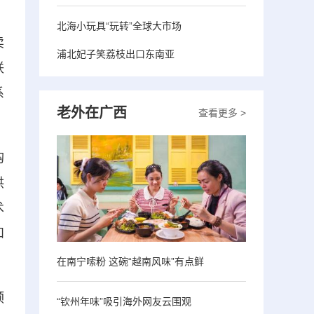
北海小玩具“玩转”全球大市场
卖
浦北妃子笑荔枝出口东南亚
联
系
老外在广西
查看更多 >
购
供
术
和
在南宁嗦粉 这碗“越南风味”有点鲜
预
“钦州年味”吸引海外网友云围观