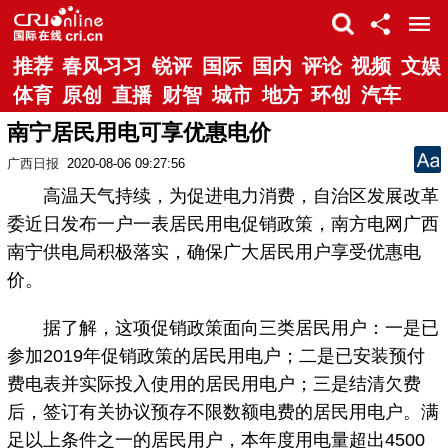
推荐
春风习习
锐评
国际
国内
评论
视频
文娱
体育
原创
直播
财智
城市
地方
环创
汽车
南宁居民用电可享优惠电价
广西日报
2020-08-06 09:27:56
高温天气持续，为促进电力消费，自治区发展改革
委近日发布一户一表居民用电促销政策，南方电网广西
南宁供电局积极落实，确保广大居民用户享受优惠电
价。
据了解，这项促销政策面向三类居民用户：一是已
参加2019年促销政策的居民用电户；二是已安装预付
费电表并实际投入使用的居民用电户；三是结清欠费
后，签订有关协议预存不限数额电费的居民用电户。满
足以上条件之一的居民用户，本年度用电量超出4500