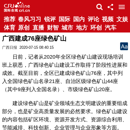
推荐
春风习习
锐评
国际
国内
评论
视频
文娱
体育
原创
直播
财智
城市
地方
环创
汽车
广西建成76座绿色矿山
广西日报
2020-07-15 08:40:15
日前，记者从2020年全区绿色矿山建设现场培训
班上获悉，广西绿色矿山建设工作取得了阶段性进展和
成效。截至目前，全区已建成绿色矿山76座，其中列
入全国绿色矿山名录21座、自治区级绿色矿山44座
（其中9座列入全国名录）、市级绿色矿山20座。
建设绿色矿山是矿业领域生态文明建设的重要组成
部分，也是矿业高质量发展的必然要求。绿色矿山建设
的内容包括矿区环境、资源开发方式、资源综合利用、
节能减排、科技创新、企业管理与企业形象等方面。