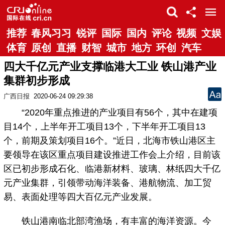
推荐
春风习习
锐评
国际
国内
评论
视频
文娱
体育
原创
直播
财智
城市
地方
环创
汽车
四大千亿元产业支撑临港大工业 铁山港产业
集群初步形成
广西日报
2020-06-24 09:29:38
“2020年重点推进的产业项目有56个，其中在建项
目14个，上半年开工项目13个，下半年开工项目13
个，前期及策划项目16个。”近日，北海市铁山港区主
要领导在该区重点项目建设推进工作会上介绍，目前该
区已初步形成石化、临港新材料、玻璃、林纸四大千亿
元产业集群，引领带动海洋装备、港航物流、加工贸
易、表面处理等四大百亿元产业发展。
铁山港南临北部湾渔场，有丰富的海洋资源。今