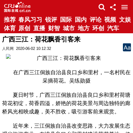
推荐
春风习习
锐评
国际
国内
评论
视频
文娱
体育
原创
直播
财智
城市
地方
环创
汽车
广西三江：荷花飘香引客来
人民网
2020-06-02 10:12:32
在广西三江侗族自治县良口乡和里村，一名村民在
采摘荷花。吴练勋摄
夏日时节，广西三江侗族自治县良口乡和里村荷塘
荷花初绽，荷香四溢，娇艳的荷花美景与周边独特的廊
桥风光相映成趣，美不胜收，吸引游客前来观赏。
近年来，三江侗族自治县改变思路，大力发展生态