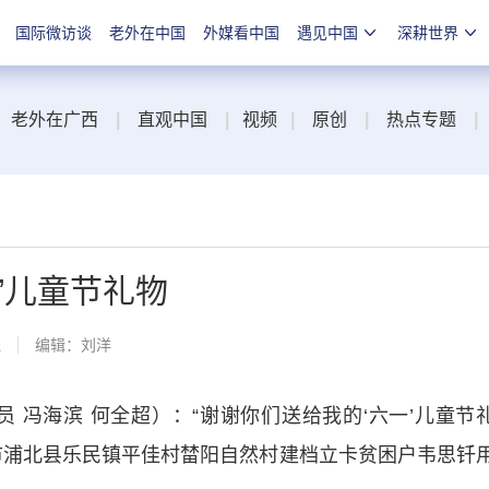
国际微访谈
老外在中国
外媒看中国
遇见中国
深耕世界
老外在广西
|
直观中国
|
视频
|
原创
|
热点专题
|
”儿童节礼物
线
编辑：刘洋
冯海滨 何全超）：“谢谢你们送给我的‘六一’儿童节
市浦北县乐民镇平佳村榃阳自然村建档立卡贫困户韦思钎