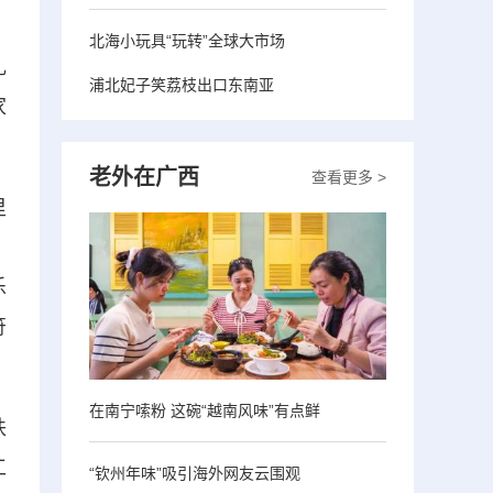
北海小玩具“玩转”全球大市场
礼
浦北妃子笑荔枝出口东南亚
家
老外在广西
查看更多 >
里
。
乐
符
在南宁嗦粉 这碗“越南风味”有点鲜
扶
工
“钦州年味”吸引海外网友云围观