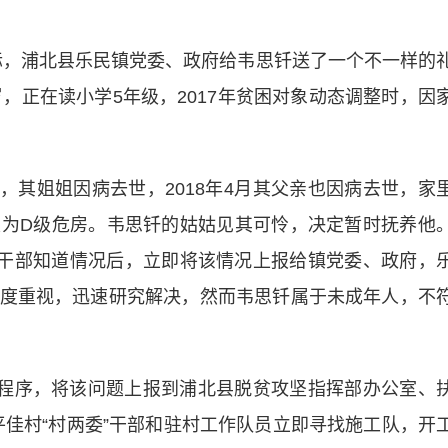
际，浦北县乐民镇党委、政府给韦思钎送了一个不一样的
岁，正在读小学5年级，2017年贫困对象动态调整时，因
，其姐姐因病去世，2018年4月其父亲也因病去世，家
为D级危房。韦思钎的姑姑见其可怜，决定暂时抚养他
扶干部知道情况后，立即将该情况上报给镇党委、政府，
度重视，迅速研究解决，然而韦思钎属于未成年人，不
程序，将该问题上报到浦北县脱贫攻坚指挥部办公室、
平佳村“村两委”干部和驻村工作队员立即寻找施工队，开