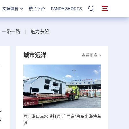
文娱体育
楼兰平台
PANDA SHORTS
站内搜索
一带一路
|
魅力东盟
城市远洋
查看更多 >
礼
西江港口赤水港打通“广西造”房车出海快车
用
道