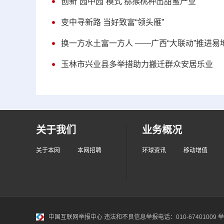
创新“园中园”模式 猕猴桃种出甜蜜产业
变中寻新路 当好致富“领头雁”
换一方水土富一方人 ——广西“大联动”推进
玉林市兴业县多举措助力搬迁群众安居乐业
关于我们
业务概况
关于本网
本网招聘
环球资讯
移动增值
中国互联网举报中心
违法和不良信息举报电话：010-67401009 举报邮