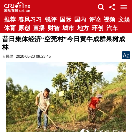
推荐
春风习习
锐评
国际
国内
评论
视频
文娱
体育
原创
直播
财智
城市
地方
环创
汽车
昔日集体经济“空壳村”今日黄牛成群果树成
林
人民网
2020-05-20 09:23:45