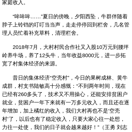
家庭收入。
“哞哞哞……”夏日的傍晚，夕阳西坠，牛群伴随着
脖子上铃铛的叮叮当当声，走走停停回到栏舍，几名管
理人员忙着补充草料，清理栏舍。
2018年7月，大村村民合作社又入股10万元到腰坪
岭养牛场，养了12头牛，当年收益8000元，进一步拓
宽了村集体经济的来源。
昔日的集体经济“空壳村”，今日的果树成林、黄牛
成群，村支书陆敏高十分感慨：“不到两年时间，现在
已经有260多头了，技术又不用操心，还能安排贫困户
就业，贫困户一年下来就有一万多元收入，而且还在逐
年增加，加上橘红的收入，我们大村再也不是‘空壳
村’了，以后也有了稳定收入，只要大家心往一处想，
力往一处使，我们的日子就会越来越好！”（王勇 刘志