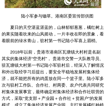
陆小军参与锄草。港南区委宣传部供图
夏日的天空湛蓝湛蓝的，山林郁郁葱葱，橘红树上
的果实随着吹来的山风摇动，一片丰收在即的景象，看
着眼前的绿水青山，驻村第一书记陆小军喜上眉梢。
2018年以前，贵港市港南区瓦塘镇大村村是名副
其实的集体经济“空壳村”， 贵港市交警一大队教导员、
驻瓦塘镇大村第一书记陆小军驻村后，经深入了解情况
和外出取经学习后提出，要安全平稳地发展村集体经
济，就不能把所有的鸡蛋放在同一个篮子里。陆小军多
次与驻村工作队、合作社、村两委、农户代表共同研究
村集体发展事宜，最终确定村集体经济和合作社联营的
方式，采取“党支部＋产业园＋合作社＋贫困户”的发展
模式，成立了集体经济发展产业园，主打发展橘红种植