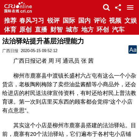
推荐
春风习习
锐评
国际
国内
评论
视频
文娱
体育
原创
直播
财智
城市
地方
环创
汽车
法治驿站提升基层治理能力
广西日报
2020-05-15 09:52:12
广西日报记者 周 珂 通讯员 张 茜
柳州市鹿寨县中渡镇长盛村六占屯有这么一个小杂
货店，老板陶刚梅除了卖些油盐酱醋等小商品外，还会
给进店的村民送法律宣传资料，有时还给村民上普法教
育课。第一次到店里买东西的顾客都会觉得“这个小店
有点意思”。
其实这个小店是柳州市鹿寨县搭建的法治驿站。目
前，鹿寨有20个法治驿站，它们遍布于各村屯小店铺