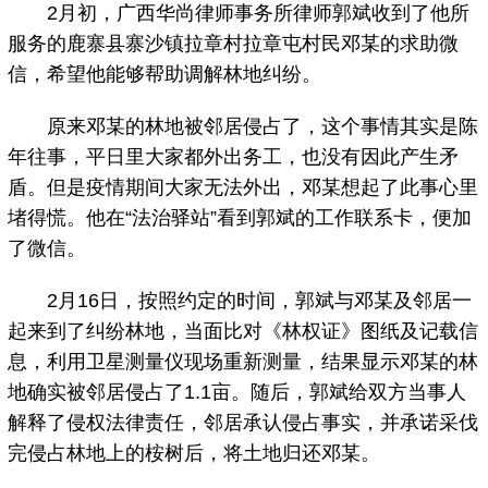
2月初，广西华尚律师事务所律师郭斌收到了他所
服务的鹿寨县寨沙镇拉章村拉章屯村民邓某的求助微
信，希望他能够帮助调解林地纠纷。
原来邓某的林地被邻居侵占了，这个事情其实是陈
年往事，平日里大家都外出务工，也没有因此产生矛
盾。但是疫情期间大家无法外出，邓某想起了此事心里
堵得慌。他在“法治驿站”看到郭斌的工作联系卡，便加
了微信。
2月16日，按照约定的时间，郭斌与邓某及邻居一
起来到了纠纷林地，当面比对《林权证》图纸及记载信
息，利用卫星测量仪现场重新测量，结果显示邓某的林
地确实被邻居侵占了1.1亩。随后，郭斌给双方当事人
解释了侵权法律责任，邻居承认侵占事实，并承诺采伐
完侵占林地上的桉树后，将土地归还邓某。