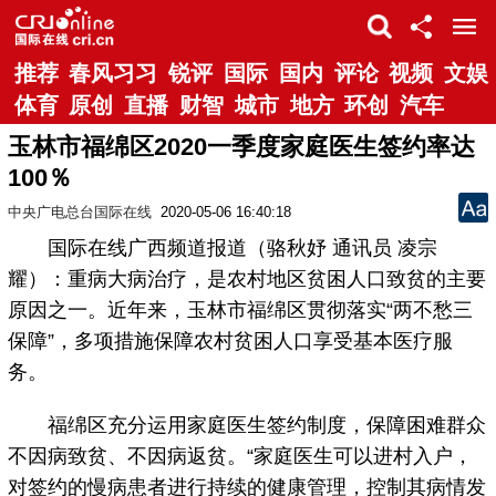
推荐
春风习习
锐评
国际
国内
评论
视频
文娱
体育
原创
直播
财智
城市
地方
环创
汽车
玉林市福绵区2020一季度家庭医生签约率达
100％
中央广电总台国际在线
2020-05-06 16:40:18
国际在线广西频道报道（骆秋妤 通讯员 凌宗
耀）：重病大病治疗，是农村地区贫困人口致贫的主要
原因之一。近年来，玉林市福绵区贯彻落实“两不愁三
保障”，多项措施保障农村贫困人口享受基本医疗服
务。
福绵区充分运用家庭医生签约制度，保障困难群众
不因病致贫、不因病返贫。“家庭医生可以进村入户，
对签约的慢病患者进行持续的健康管理，控制其病情发