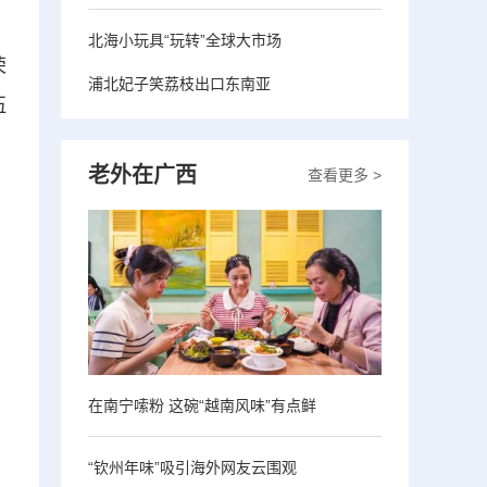
北海小玩具“玩转”全球大市场
荣
浦北妃子笑荔枝出口东南亚
伍
老外在广西
查看更多 >
在南宁嗦粉 这碗“越南风味”有点鲜
“钦州年味”吸引海外网友云围观