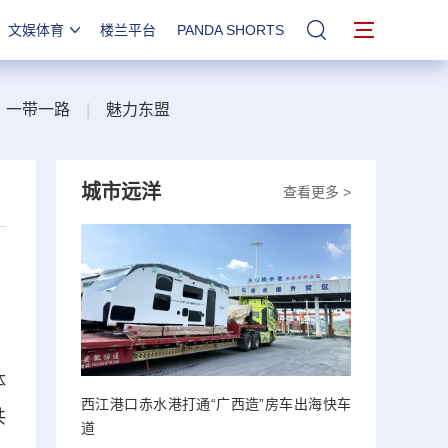
文娱体育
楼兰平台
PANDA SHORTS
站内搜索
一带一路
|
魅力东盟
城市远洋
查看更多 >
体
西江港口赤水港打通“广西造”房车出海快车
共
道