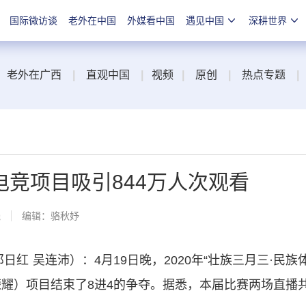
国际微访谈
老外在中国
外媒看中国
遇见中国
深耕世界
老外在广西
|
直观中国
|
视频
|
原创
|
热点专题
|
电竞项目吸引844万人次观看
线
编辑：骆秋妤
 吴连沛）：4月19日晚，2020年“壮族三月三·民族
荣耀）项目结束了8进4的争夺。据悉，本届比赛两场直播