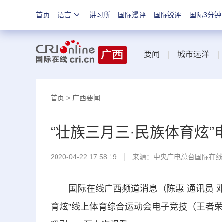
首页
语言
讲习所
国际漫评
国际锐评
国际3分钟
要闻
|
城市远洋
|
首页
>
广西要闻
“壮族三月三·民族体育炫”
2020-04-22 17:58:19
来源：
中央广电总台国际在
国际在线广西频道消息（陈惠 通讯员 邓日红
育炫”线上体育综合运动会电子竞技（王者