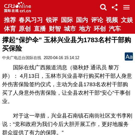
推荐
春风习习
锐评
国际
国内
评论
视频
文娱
体育
原创
直播
财智
城市
地方
环创
汽车
撑起“保护伞” 玉林兴业县为1783名村干部购
买保险
中央广电总台国际在线
2020-04-16 15:14:12
国际在线广西频道消息（骆秋妤 通讯员 黎万
婷）： 4月13日，玉林市兴业县举行购买村干部人身意
外伤害保险签约仪式，主动为全县1783名农村干部购
买了人身意外伤害保险，让全县农村干部“安心”干事创
业。
对于这一举措，兴业县石南镇石南街社区支书李刚
说：“党和政府为我们今后大胆开展工作，更好地服务
群众提供了有力的保障。”