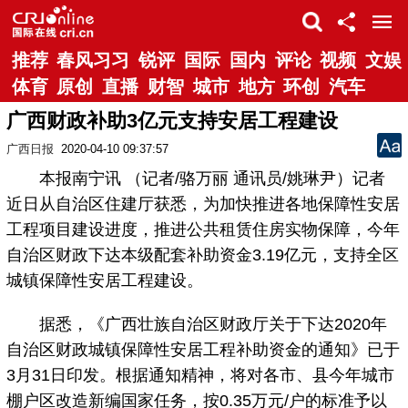
推荐
春风习习
锐评
国际
国内
评论
视频
文娱
体育
原创
直播
财智
城市
地方
环创
汽车
广西财政补助3亿元支持安居工程建设
广西日报
2020-04-10 09:37:57
本报南宁讯 （记者/骆万丽 通讯员/姚琳尹）记者
近日从自治区住建厅获悉，为加快推进各地保障性安居
工程项目建设进度，推进公共租赁住房实物保障，今年
自治区财政下达本级配套补助资金3.19亿元，支持全区
城镇保障性安居工程建设。
据悉，《广西壮族自治区财政厅关于下达2020年
自治区财政城镇保障性安居工程补助资金的通知》已于
3月31日印发。根据通知精神，将对各市、县今年城市
棚户区改造新编国家任务，按0.35万元/户的标准予以