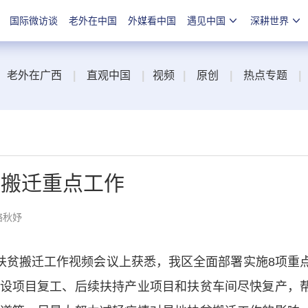
国际微访谈
老外在中国
外媒看中国
遇见中国
深耕世界
老外在广西
|
直观中国
|
视频
|
原创
|
热点专题
|
贫搬迁重点工作
骆秋妤
贫搬迁工作视频会议上获悉，我区全面部署实施8项重
设项目复工、后续扶持产业项目和扶贫车间尽快复产，