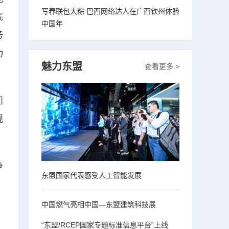
写春联包大粽 巴西网络达人在广西钦州体验
底
中国年
务
功
魅力东盟
查看更多 >
问
规
争
东盟国家代表感受人工智能发展
中国燃气亮相中国—东盟建筑科技展
“东盟/RCEP国家专题标准信息平台”上线