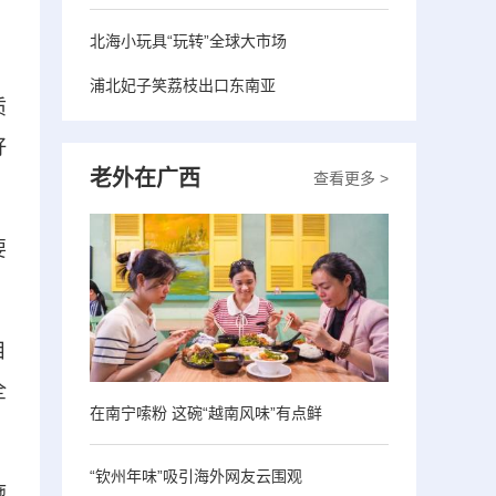
，
北海小玩具“玩转”全球大市场
浦北妃子笑荔枝出口东南亚
质
好
老外在广西
查看更多 >
要
目
全
在南宁嗦粉 这碗“越南风味”有点鲜
“钦州年味”吸引海外网友云围观
施