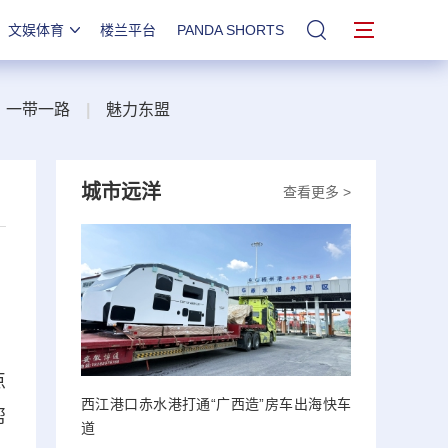
文娱体育
楼兰平台
PANDA SHORTS
站内搜索
一带一路
|
魅力东盟
城市远洋
查看更多 >
点
西江港口赤水港打通“广西造”房车出海快车
帮
道