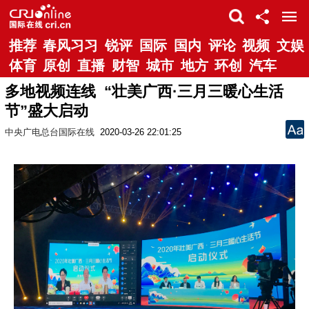
推荐
春风习习
锐评
国际
国内
评论
视频
文娱
体育
原创
直播
财智
城市
地方
环创
汽车
多地视频连线 “壮美广西·三月三暖心生活
节”盛大启动
中央广电总台国际在线
2020-03-26 22:01:25