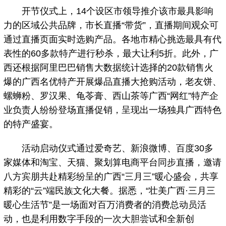
开节仪式上，14个设区市领导推介该市最具影响
力的区域公共品牌，市长直播“带货”，直播期间观众可
通过直播页面实时选购产品。各地市精心挑选最具有代
表性的60多款特产进行秒杀，最大让利5折。此外，广
西还根据阿里巴巴销售大数据统计选择的20款销售火
爆的广西名优特产开展爆品直播大抢购活动，老友饼、
螺蛳粉、罗汉果、龟苓膏、西山茶等广西“网红”特产企
业负责人纷纷登场直播促销，呈现出一场独具广西特色
的特产盛宴。
活动启动仪式通过爱奇艺、新浪微博、百度30多
家媒体和淘宝、天猫、聚划算电商平台同步直播，邀请
八方宾朋共赴精彩纷呈的广西“三月三”暖心盛会，共享
精彩的“云”端民族文化大餐。据悉，“壮美广西·三月三
暖心生活节”是一场面对百万消费者的消费总动员活
动，也是利用数字手段的一次大胆尝试和全新创