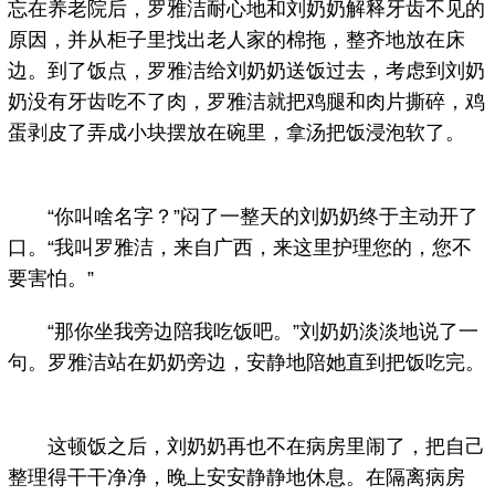
忘在养老院后，罗雅洁耐心地和刘奶奶解释牙齿不见的
原因，并从柜子里找出老人家的棉拖，整齐地放在床
边。到了饭点，罗雅洁给刘奶奶送饭过去，考虑到刘奶
奶没有牙齿吃不了肉，罗雅洁就把鸡腿和肉片撕碎，鸡
蛋剥皮了弄成小块摆放在碗里，拿汤把饭浸泡软了。
“你叫啥名字？”闷了一整天的刘奶奶终于主动开了
口。“我叫罗雅洁，来自广西，来这里护理您的，您不
要害怕。”
“那你坐我旁边陪我吃饭吧。”刘奶奶淡淡地说了一
句。罗雅洁站在奶奶旁边，安静地陪她直到把饭吃完。
这顿饭之后，刘奶奶再也不在病房里闹了，把自己
整理得干干净净，晚上安安静静地休息。在隔离病房