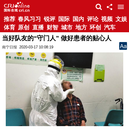
推荐
春风习习
锐评
国际
国内
评论
视频
文娱
体育
原创
直播
财智
城市
地方
环创
汽车
当好队友的“守门人” 做好患者的贴心人
南宁日报
2020-03-17 10:08:19