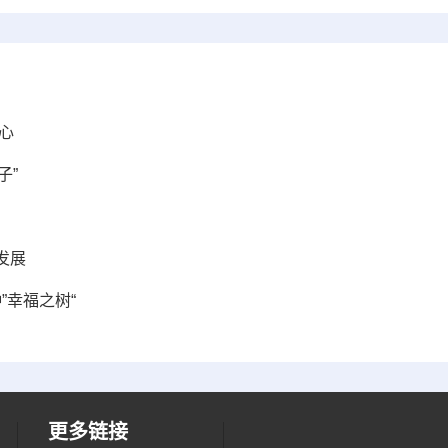
心
子”
发展
”幸福之树“
更多链接