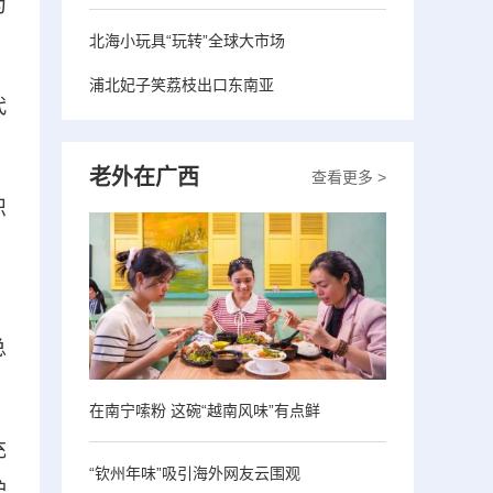
为
北海小玩具“玩转”全球大市场
浦北妃子笑荔枝出口东南亚
代
老外在广西
查看更多 >
织
、
总
在南宁嗦粉 这碗“越南风味”有点鲜
充
“钦州年味”吸引海外网友云围观
护