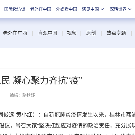
国际微访谈
老外在中国
外媒看中国
遇见中国
深耕世界
老外在广西
|
直观中国
|
视频
|
原创
|
热点专题
|
民 凝心聚力齐抗“疫”
线
编辑：骆秋妤
俊远 黄小红）：自新冠肺炎疫情发生以来，桂林市荔
倡议，号召大家“坚决扛起应对疫情的政治责任，充分展