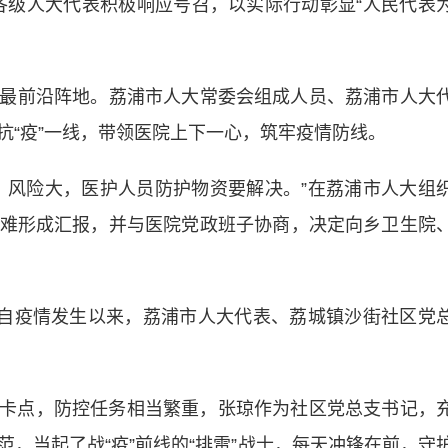
各级人大代表积极响应号召，以实际行动彰显“人民代表
前沿阵地。荔浦市人大常委会组成人员、荔浦市人大
抗“疫”一线，带领医院上下一心，筑牢疫情防线。
风险大，医护人员防护物资要解决。”在荔浦市人大组
难形成汇报，并与医院党政班子协商，决定向乡卫生院
自疫情发生以来，荔浦市人大代表、荔城镇沙街社区党
8个卡点，防控任务相当繁重，张琼作为社区党总支书记，
，当起了战“疫”前线的“排雷”战士，每天冲锋在前，守