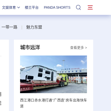
文娱体育
楼兰平台
PANDA SHORTS
站内搜索
一带一路
|
魅力东盟
城市远洋
查看更多 >
浦
西江港口赤水港打通“广西造”房车出海快车
现
道