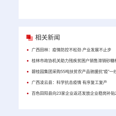
相关新闻
广西田林：疫情防控不松劲 产业发展不止步
桂林市政协机关助力残疾贫困户销售滞销砂糖
碧桂园集团采购55吨扶贫农产品驰援抗“疫”一
广西凌云县：科学抗击疫情 有序复工复产
百色田阳县向23家企业返还发放企业稳岗补贴2