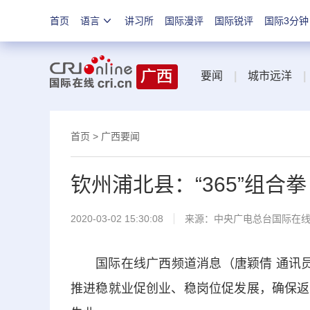
首页
语言
讲习所
国际漫评
国际锐评
国际3分钟
要闻
|
城市远洋
|
首页
>
广西要闻
钦州浦北县：“365”组合
2020-03-02 15:30:08
来源：
中央广电总台国际在
国际在线广西频道消息（唐颖倩 通讯员 
推进稳就业促创业、稳岗位促发展，确保返