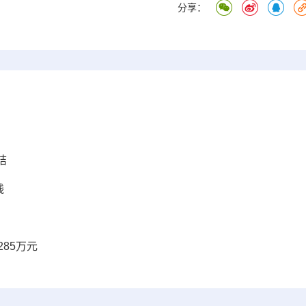
分享：
桔
线
85万元