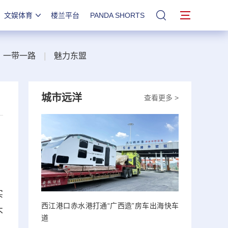
文娱体育
楼兰平台
PANDA SHORTS
站内搜索
一带一路
|
魅力东盟
城市远洋
查看更多 >
实
西江港口赤水港打通“广西造”房车出海快车
不
道