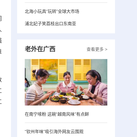
北海小玩具“玩转”全球大市场
同
浦北妃子笑荔枝出口东南亚
人
强
老外在广西
查看更多 >
准
数
工
工
在南宁嗦粉 这碗“越南风味”有点鲜
“钦州年味”吸引海外网友云围观