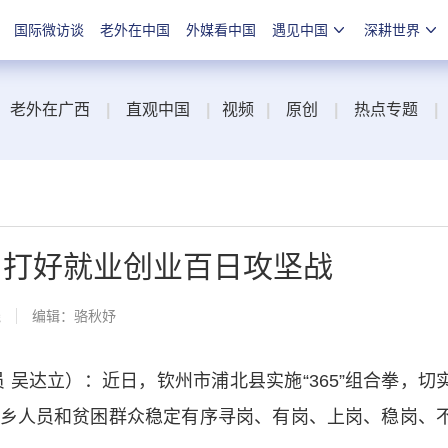
国际微访谈
老外在中国
外媒看中国
遇见中国
深耕世界
老外在广西
|
直观中国
|
视频
|
原创
|
热点专题
|
拳 打好就业创业百日攻坚战
线
编辑：骆秋妤
吴达立）：近日，钦州市浦北县实施“365”组合拳，切
乡人员和贫困群众稳定有序寻岗、有岗、上岗、稳岗、